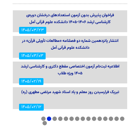
1405/04/08
فراخوان پذیرش بدون آزمون استعدادهای درخشان دوره‌ی
کارشناسی ارشد 1406-1405 دانشکده علوم قرآنی آمل
1405/03/23
انتشار پانزدهمین شماره دو فصلنامه «مطالعات تأویلی قرآن» در
دانشکده علوم قرآنی آمل
1405/03/03
اطلاعیه ثبت‌نام آزمون اختصاصی مقطع دکتری و کارشناسی ارشد
1405 ویژه طلاب
1405/02/19
تبریک فرارسیدن روز معلم و یاد استاد شهید مرتضی مطهری (ره)
1405/02/12
اجتماع باشکوه دانشجویان دانشگاه‌های آمل در دفاع از قرآن، شهدا
1
2
3
4
5
6
7
8
9
10
11
12
13
14
15
و پرچم مقدس جمهوری اسلامی ایران در دانشکده علوم قرآنی
16
1404/12/09