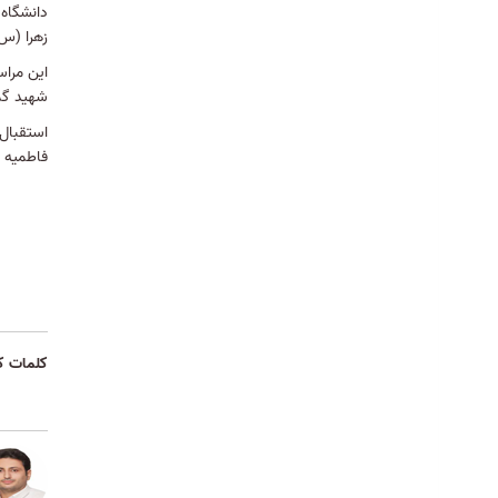
دانشگاه،
1404/10/09
زهرا (س
نشست توجیهی برنامه‌های پایگاه
این مراس
مقاومت بسیج دانشکده علوم قرآنی آمل
شهید گمن
برگزار شد.
1404/09/26
استقبال 
انتشار سیزدهمین شماره دو فصلنامه
فاطمیه ر
«مطالعات تأویلی قرآن» در دانشکده علوم
قرآنی آمل
1404/08/26
نشست هماهنگی اعضای شورای پژوهشی
دانشکده به مناسبت ماه پژوهش
1404/08/20
شرکت اعضای هیات علمی، کارکنان و
دانشجویان دانشکده علوم قرآنی آمل در
کلمات ک
راهپیمایی سیزده آبان
1404/08/13
در هفته پدافند غیرعامل با راهنمای خود
مراقبتی - شرایط سوختگی آشنا شوید
1404/08/10