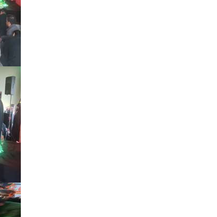
دانشگاه علوم و معارف قرآن کریم
1404/03/18
اعلام رتبه علمی پژوهشی نشریه علمی
«مطالعات تأویلی قرآن» دانشکده علوم
قرآنی آمل
1403/06/19