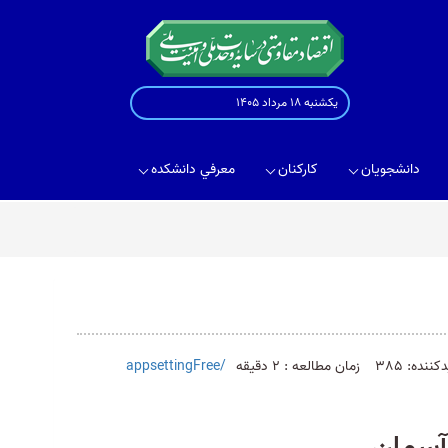
یکشنبه 18 مرداد 1405
دانشجويان
كاركنان
معرفي دانشكده
ننده: 385
زمان مطالعه : 2 دقیقه
/appsettingFree