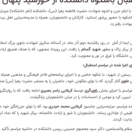
بال باشکوه دانشکده از خورشید پنهان 
ا ایام حزن و اندوه شهادت حضرت فاطمه زهرا (س)، دانشکده (نام دانشکده) میزبان 
شکوه با حضور پرشور اساتید، کارکنان و دانشجویان، همراه با مدیحه‌سرایی اهل بیت (ع
شهادت رقم زد.
 ایحا از آمل در روز یکشنبه دوم آذر ماه، در آستانه سالروز شهادت بانوی بزرگ اسل
از پیکر پاک و مطهر
شهید گمنام
را یافت. این رویداد معنوی، که با هدف تعمیق اراد
 دانشگاه را غرق در نور و معنویت کرد.
ای اجرا شده در مراسم استقبال:
رسمی از شهید، با شکوه خاصی و با اجرای برنامه‌های فاخر فرهنگی و مذهبی همراه 
ل علوی
آغاز گردید که با نوای ملکوتی خود، حاضران را به محضر حضرت زهرا (س) 
اسم با اجرای بخش
راوی‌گری
توسط
کربلایی یاسر بصیری
ادامه یافت که با روایتگر
 تبیین کرد و موجی از احساسات را در میان دانشجویان برانگیخت.
ه مراسم، مرثیه‌سرایی جانسوز
کربلایی محمد حیدری
بود که با نوای حزن‌انگیز خود
ی از عزاداری رساند. دانشجویان با شور و ارادت خالصانه، پیکر شهید را که نماد 
ایت کردند.
سلام والمسلمین دکتر سید معصوم حسینی رییس دانشکده در حاشیه مراسم تأکید ک