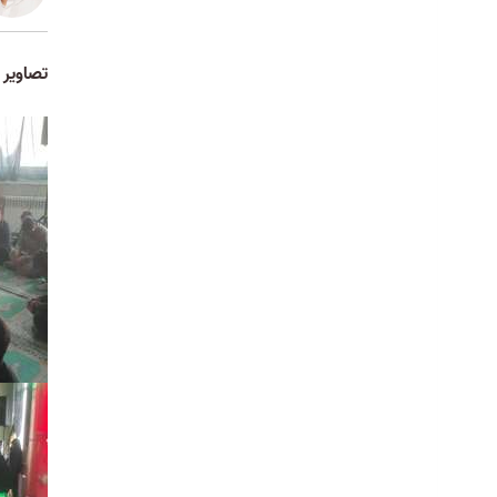
اطلاعیه سازمان سنجش در خصوص
پذیرفته شدگان دانشگاه که هنوز مدرک
دیپلم نگرفته اند
1404/07/27
تصاویر
وزارت علوم از دانشجویان خواست به
سامانه «هدا» بپیوندند
1404/07/26
اطلاعیه شماره 2 ثبت نام از پذیرفته
شدگان مقطع کارشناسی دانشکده علوم
قرآنی آمل
1404/07/21
اطلاعیه دانشکده علوم قرآنی آمل در
خصوص پذیرفته شدگان مقطع
کارشناسی سال تحصیلی 1404
1404/07/20
تغییر چارت درسی کارشناسی
1404/04/22
درخشش دانشجویان دانشکده علوم قرآنی
آمل در دومین جشنواره قرآن و عترت