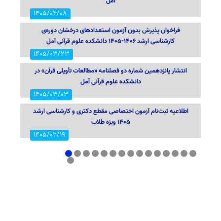
آمل
1405/04/08
فراخوان پذیرش بدون آزمون استعدادهای درخشان دوره‌ی
کارشناسی ارشد 1406-1405 دانشکده علوم قرآنی آمل
1405/03/23
انتشار پانزدهمین شماره دو فصلنامه «مطالعات تأویلی قرآن» در
دانشکده علوم قرآنی آمل
1405/03/03
اطلاعیه ثبت‌نام آزمون اختصاصی مقطع دکتری و کارشناسی ارشد
1405 ویژه طلاب
1405/02/19
تبریک فرارسیدن روز معلم و یاد استاد شهید مرتضی مطهری (ره)
1
2
3
4
5
6
7
8
9
10
11
12
13
14
15
16
1405/02/12
اجتماع باشکوه دانشجویان دانشگاه‌های آمل در دفاع از قرآن، شهدا
و پرچم مقدس جمهوری اسلامی ایران در دانشکده علوم قرآنی
1404/12/09