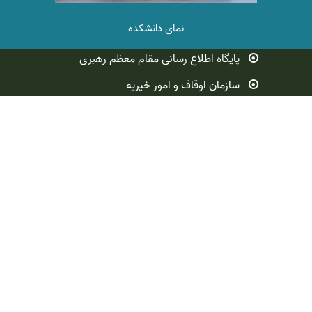
درخشش دانشجویان دانشکده علوم قرآنی آمل در دومین جشنواره
نمای دانشکده
قرآن و عترت دانشگاه علوم و معارف قرآن کریم
1404/03/18
پایگاه اطلاع رسانی مقام معظم رهبری
اعلام رتبه علمی پژوهشی نشریه علمی «مطالعات تأویلی قرآن»
سازمان اوقاف و امور خیریه
دانشکده علوم قرآنی آمل
1403/06/19
وزارت علوم ، تحقیقات و فناوری
فرمانداری ویژه شهرستان آمل
دانشگاه مازندران
نشریه علمی « مطالعات تأویلی قرآن»
آدرس: آمل- میدان 17 شهریور- خیابان طالب آملی- دریای 13