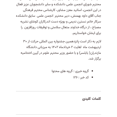
محترم شورای انجمن علمی دانشکده و سایر دانشجویان عزیز فعال
در این انجمن، اساتید معزز مشاور، کارشناس محترم فرهنگی
جناب آقای داود بهمنش، دبیر محترم انجمن علمی سابق دانشکده
سرکار خانم نسترن ندیمی و بویژه دست اندرکاران کوشای نشریه
مصباح ، از درگاه خداوند متعال سلامتی و توفیقات روزافزون را
برای ایشان خواستاریم.
لازم به ذکر است پانزدهمین جشنواره بین المللی حرکت از 30
اردیبهشت ماه لغایت 2 خردادماه 1402 به میزبانی دانشگاه
مازندران( بابلسر) و با حضور وزیر محترم علوم در آیین اختتامیه
برگزار شد
.
گروه خبری :
گروه های محتوا
کد خبر :
126
کلمات کلیدی